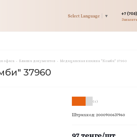
+7 (705)
Select Language
▼
Заказат
я офиса
-
Бланки документов
-
Медицинская книжка "Комби" 37960
мби" 37960
( 1 )
Штрихкод: 2000900637960
97
тенге
/шт