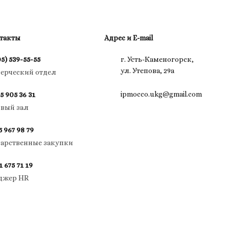
такты
Адрес и E-mail
05) 539-55-55
г. Усть-Каменогорск,
ул. Утепова, 29а
ерческий отдел
ipmocco.ukg@gmail.com
5 905 36 31
овый зал
5 967 98 79
дарственные закупки
1 675 71 19
джер HR