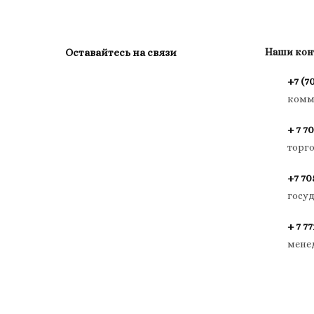
Оставайтесь на связи
Наши кон
+7 (7
комм
+ 7 70
торг
+7 70
госу
+ 7 77
мене