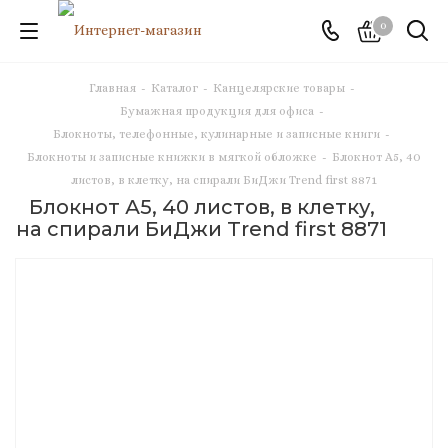
0
Главная
-
Каталог
-
Канцелярские товары
-
Бумажная продукция для офиса
-
Блокноты, телефонные, кулинарные и записные книги
-
Блокноты и записные книжки в мягкой обложке
-
Блокнот А5, 40
листов, в клетку, на спирали БиДжи Trend first 8871
Блокнот А5, 40 листов, в клетку,
на спирали БиДжи Trend first 8871