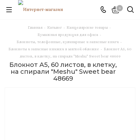
0
Главная
-
Каталог
-
Канцелярские товары
-
Бумажная продукция для офиса
-
Блокноты, телефонные, кулинарные и записные книги
-
Блокноты и записные книжки в мягкой обложке
-
Блокнот А5, 60
листов, в клетку, на спирали "Meshu" Sweet bear 48669
Блокнот А5, 60 листов, в клетку,
на спирали "Meshu" Sweet bear
48669