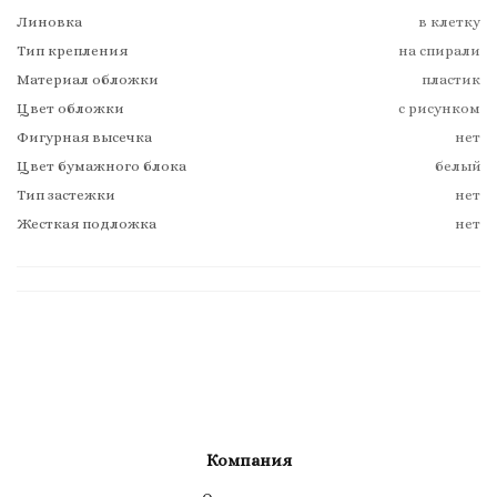
Линовка
в клетку
Тип крепления
на спирали
Материал обложки
пластик
Цвет обложки
с рисунком
Фигурная высечка
нет
Цвет бумажного блока
белый
Тип застежки
нет
Жесткая подложка
нет
Компания