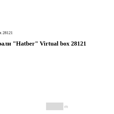
ox 28121
рали "Hatber" Virtual box 28121
(0)