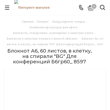
0
Главная
-
Каталог
-
Канцелярские товары
-
Бумажная продукция для офиса
-
Блокноты, телефонные, кулинарные и записные книги
-
Блокноты и записные книжки в мягкой обложке
-
Блокнот А6, 60
листов, в клетку, на спирали "BG" Для конференций Б6гр60_ 8597
Блокнот А6, 60 листов, в клетку,
на спирали "BG" Для
конференций Б6гр60_ 8597