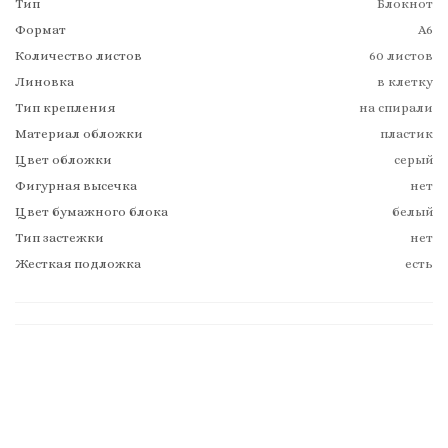
Тип
Блокнот
Формат
А6
Количество листов
60 листов
Линовка
в клетку
Тип крепления
на спирали
Материал обложки
пластик
Цвет обложки
серый
Фигурная высечка
нет
Цвет бумажного блока
белый
Тип застежки
нет
Жесткая подложка
есть