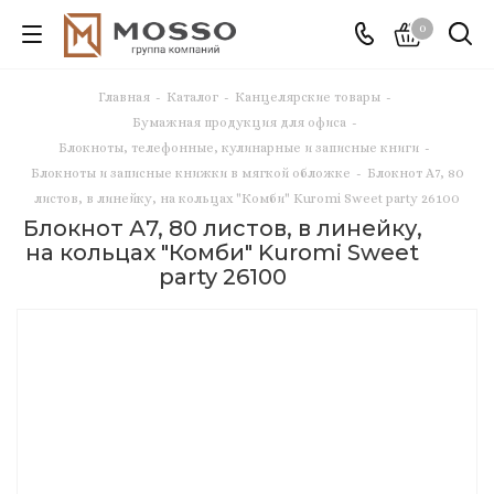
0
Главная
-
Каталог
-
Канцелярские товары
-
Бумажная продукция для офиса
-
Блокноты, телефонные, кулинарные и записные книги
-
Блокноты и записные книжки в мягкой обложке
-
Блокнот А7, 80
листов, в линейку, на кольцах "Комби" Kuromi Sweet party 26100
Блокнот А7, 80 листов, в линейку,
на кольцах "Комби" Kuromi Sweet
party 26100