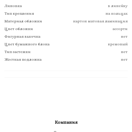
Линовка
в линейку
Тип крепления
на кольцах
Материал обложки
картон матовая ламинация
Цвет обложки
ассорти
Фигурная высечка
нет
Цвет бумажного блока
кремовый
Тип застежки
нет
Жесткая подложка
нет
Компания