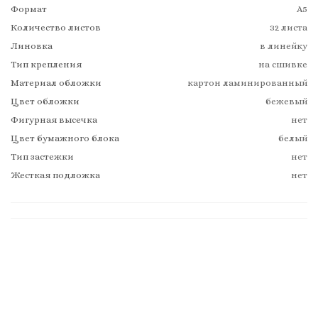
Формат
А5
Количество листов
32 листа
Линовка
в линейку
Тип крепления
на сшивке
Материал обложки
картон ламинированный
Цвет обложки
бежевый
Фигурная высечка
нет
Цвет бумажного блока
белый
Тип застежки
нет
Жесткая подложка
нет