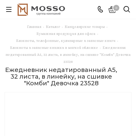
0
Главная
-
Каталог
-
Канцелярские товары
-
Бумажная продукция для офиса
-
Блокноты, телефонные, кулинарные и записные книги
-
Блокноты и записные книжки в мягкой обложке
-
Ежедневник
недатированный А5, 32 листа, в линейку, на сшивке "Комби" Девочка
23528
Ежедневник недатированный А5,
32 листа, в линейку, на сшивке
"Комби" Девочка 23528