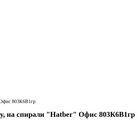
" Офис 803К6В1гр
ку, на спирали "Hatber" Офис 803К6В1гр