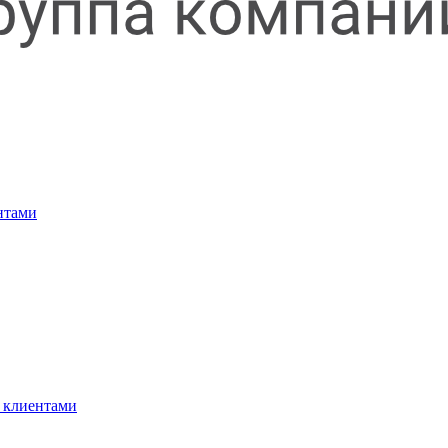
нтами
 клиентами