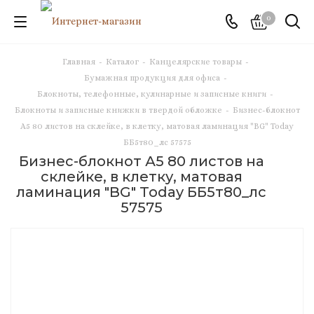
0
Главная
-
Каталог
-
Канцелярские товары
-
Бумажная продукция для офиса
-
Блокноты, телефонные, кулинарные и записные книги
-
Блокноты и записные книжки в твердой обложке
-
Бизнес-блокнот
А5 80 листов на склейке, в клетку, матовая ламинация "BG" Today
ББ5т80_лс 57575
Бизнес-блокнот А5 80 листов на
склейке, в клетку, матовая
ламинация "BG" Today ББ5т80_лс
57575