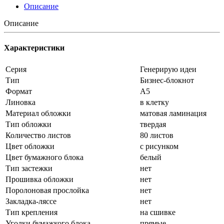
Описание
Описание
Характеристики
Серия
Генерирую идеи
Тип
Бизнес-блокнот
Формат
А5
Линовка
в клетку
Материал обложки
матовая ламинация
Тип обложки
твердая
Количество листов
80 листов
Цвет обложки
с рисунком
Цвет бумажного блока
белый
Тип застежки
нет
Прошивка обложки
нет
Поролоновая прослойка
нет
Закладка-ляссе
нет
Тип крепления
на сшивке
Уголки бумажкого блока
прямые