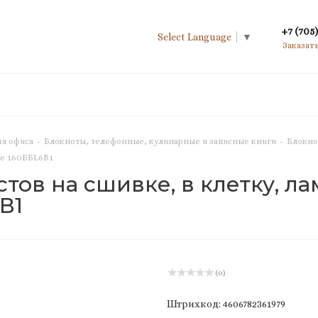
+7 (705)
Select Language
▼
Заказат
я офиса
-
Блокноты, телефонные, кулинарные и записные книги
-
Блокно
де 160ББL6В1
стов на сшивке, в клетку, 
В1
(0)
Штрихкод: 4606782361979