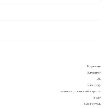
В тренде
Блокнот
А6
в клетку
ламинированный картон
лайт
160 листов