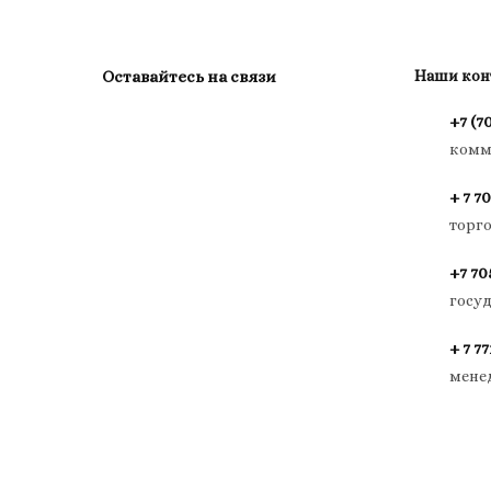
Оставайтесь на связи
Наши кон
+7 (7
комм
+ 7 70
торг
+7 70
госу
+ 7 77
мене