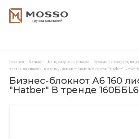
Главная
-
Каталог
-
Канцелярские товары
-
Бумажная продукция дл
листов на сшивке, в клетку, ламинированный картон "Hatber" В трен
Бизнес-блокнот А6 160 ли
"Hatber" В тренде 160ББL6