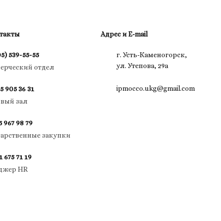
такты
Адрес и E-mail
05) 539-55-55
г. Усть-Каменогорск,
ул. Утепова, 29а
ерческий отдел
ipmocco.ukg@gmail.com
5 905 36 31
овый зал
5 967 98 79
дарственные закупки
1 675 71 19
джер HR