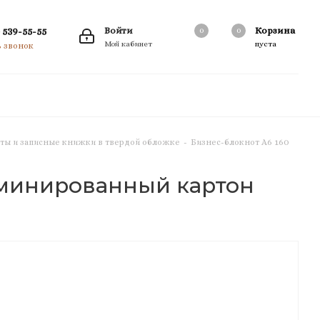
 539-55-55
Войти
Корзина
0
0
0
Мой кабинет
пуста
ь звонок
ты и записные книжки в твердой обложке
-
Бизнес-блокнот А6 160
ламинированный картон