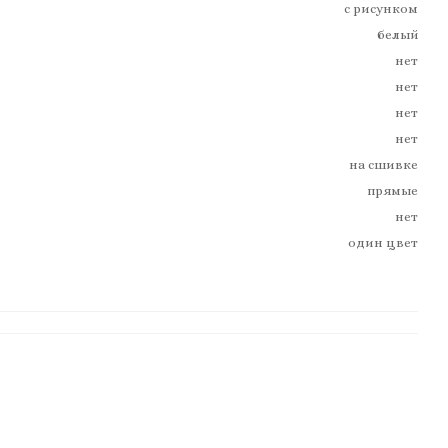
с рисунком
белый
нет
нет
нет
нет
на сшивке
прямые
нет
один цвет