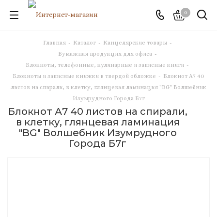
0
Главная
-
Каталог
-
Канцелярские товары
-
Бумажная продукция для офиса
-
Блокноты, телефонные, кулинарные и записные книги
-
Блокноты и записные книжки в твердой обложке
-
Блокнот А7 40
листов на спирали, в клетку, глянцевая ламинация "BG" Волшебник
Изумрудного Города Б7г
Блокнот А7 40 листов на спирали,
в клетку, глянцевая ламинация
"BG" Волшебник Изумрудного
Города Б7г