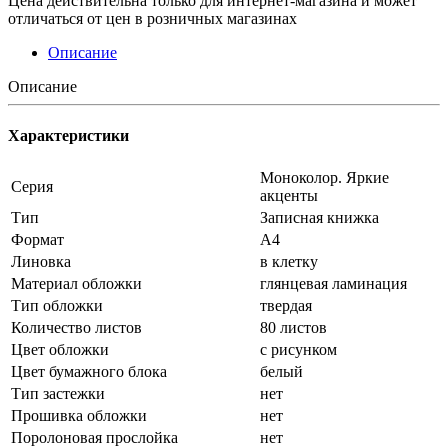
Цена действительна только для интернет-магазина и может
отличаться от цен в розничных магазинах
Описание
Описание
Характеристики
Моноколор. Яркие
Серия
акценты
Тип
Записная книжка
Формат
А4
Линовка
в клетку
Материал обложки
глянцевая ламинация
Тип обложки
твердая
Количество листов
80 листов
Цвет обложки
с рисунком
Цвет бумажного блока
белый
Тип застежки
нет
Прошивка обложки
нет
Поролоновая прослойка
нет