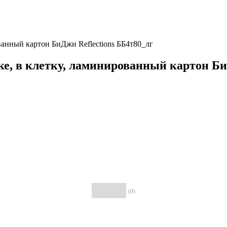
ванный картон БиДжи Reflections ББ4т80_лг
ке, в клетку, ламинированный картон Би
(0)