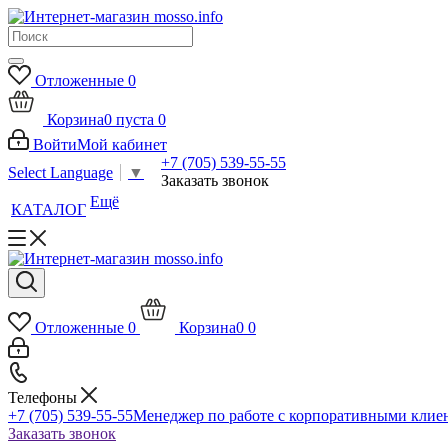
Отложенные
0
Корзина
0
пуста
0
Войти
Мой кабинет
+7 (705) 539-55-55
Select Language
▼
Заказать звонок
Ещё
КАТАЛОГ
Отложенные
0
Корзина
0
0
Телефоны
+7 (705) 539-55-55
Менеджер по работе с корпоративными клие
Заказать звонок