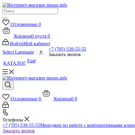
Отложенные
0
Корзина
0
пуста
0
Войти
Мой кабинет
+7 (705) 539-55-55
Select Language
▼
Заказать звонок
Ещё
КАТАЛОГ
Отложенные
0
Корзина
0
0
Телефоны
+7 (705) 539-55-55
Менеджер по работе с корпоративными клие
Заказать звонок