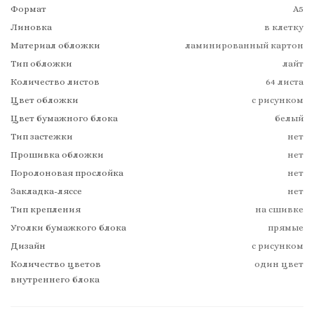
Формат
А5
Линовка
в клетку
Материал обложки
ламинированный картон
Тип обложки
лайт
Количество листов
64 листа
Цвет обложки
с рисунком
Цвет бумажного блока
белый
Тип застежки
нет
Прошивка обложки
нет
Поролоновая прослойка
нет
Закладка-ляссе
нет
Тип крепления
на сшивке
Уголки бумажкого блока
прямые
Дизайн
с рисунком
Количество цветов
один цвет
внутреннего блока