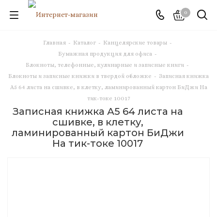
0
Главная
-
Каталог
-
Канцелярские товары
-
Бумажная продукция для офиса
-
Блокноты, телефонные, кулинарные и записные книги
-
Блокноты и записные книжки в твердой обложке
-
Записная книжка
А5 64 листа на сшивке, в клетку, ламинированный картон БиДжи На
тик-токе 10017
Записная книжка А5 64 листа на
сшивке, в клетку,
ламинированный картон БиДжи
На тик-токе 10017