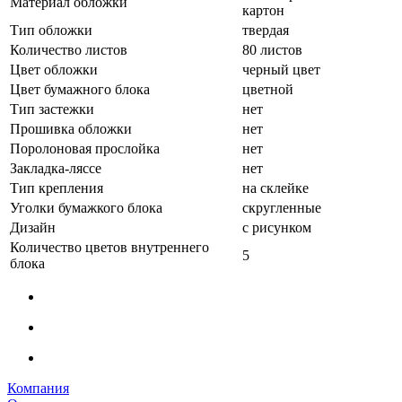
Материал обложки
картон
Тип обложки
твердая
Количество листов
80 листов
Цвет обложки
черный цвет
Цвет бумажного блока
цветной
Тип застежки
нет
Прошивка обложки
нет
Поролоновая прослойка
нет
Закладка-ляссе
нет
Тип крепления
на склейке
Уголки бумажкого блока
скругленные
Дизайн
с рисунком
Количество цветов внутреннего
5
блока
Компания