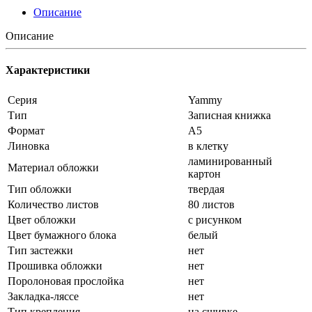
Описание
Описание
Характеристики
Серия
Yammy
Тип
Записная книжка
Формат
А5
Линовка
в клетку
ламинированный
Материал обложки
картон
Тип обложки
твердая
Количество листов
80 листов
Цвет обложки
с рисунком
Цвет бумажного блока
белый
Тип застежки
нет
Прошивка обложки
нет
Поролоновая прослойка
нет
Закладка-ляссе
нет
Тип крепления
на сшивке