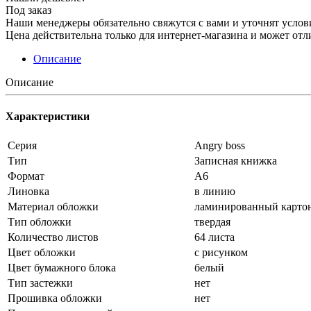
Под заказ
Наши менеджеры обязательно свяжутся с вами и уточнят услови
Цена действительна только для интернет-магазина и может отл
Описание
Описание
Характеристики
Серия
Angry boss
Тип
Записная книжка
Формат
А6
Линовка
в линию
Материал обложки
ламинированный карто
Тип обложки
твердая
Количество листов
64 листа
Цвет обложки
с рисунком
Цвет бумажного блока
белый
Тип застежки
нет
Прошивка обложки
нет