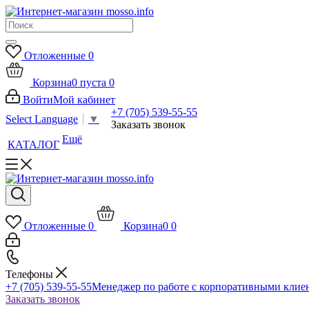
Отложенные
0
Корзина
0
пуста
0
Войти
Мой кабинет
+7 (705) 539-55-55
Select Language
▼
Заказать звонок
Ещё
КАТАЛОГ
Отложенные
0
Корзина
0
0
Телефоны
+7 (705) 539-55-55
Менеджер по работе с корпоративными клие
Заказать звонок