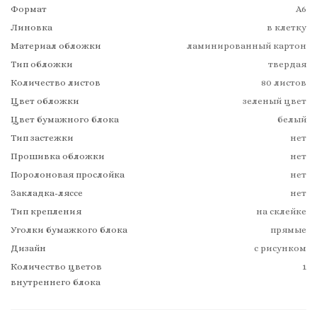
Формат
А6
Линовка
в клетку
Материал обложки
ламинированный картон
Тип обложки
твердая
Количество листов
80 листов
Цвет обложки
зеленый цвет
Цвет бумажного блока
белый
Тип застежки
нет
Прошивка обложки
нет
Поролоновая прослойка
нет
Закладка-ляссе
нет
Тип крепления
на склейке
Уголки бумажкого блока
прямые
Дизайн
с рисунком
Количество цветов
1
внутреннего блока