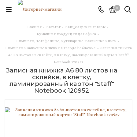
0
Главная
-
Каталог
-
Канцелярские товары
-
Бумажная продукция для офиса
-
Блокноты, телефонные, кулинарные и записные книги
-
Блокноты и записные книжки в твердой обложке
-
Записная книжка
А6 80 листов на склейке, в клетку, ламинированный картон "Staff"
Notebook 120952
Записная книжка А6 80 листов на
склейке, в клетку,
ламинированный картон "Staff"
Notebook 120952