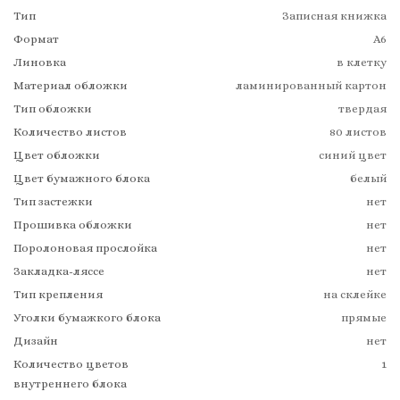
Тип
Записная книжка
Формат
А6
Линовка
в клетку
Материал обложки
ламинированный картон
Тип обложки
твердая
Количество листов
80 листов
Цвет обложки
синий цвет
Цвет бумажного блока
белый
Тип застежки
нет
Прошивка обложки
нет
Поролоновая прослойка
нет
Закладка-ляссе
нет
Тип крепления
на склейке
Уголки бумажкого блока
прямые
Дизайн
нет
Количество цветов
1
внутреннего блока