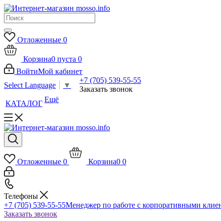
Отложенные
0
Корзина
0
пуста
0
Войти
Мой кабинет
+7 (705) 539-55-55
Select Language
▼
Заказать звонок
Ещё
КАТАЛОГ
Отложенные
0
Корзина
0
0
Телефоны
+7 (705) 539-55-55
Менеджер по работе с корпоративными клие
Заказать звонок