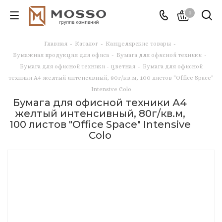
0
Главная
-
Каталог
-
Канцелярские товары
-
Бумажная продукция для офиса
-
Бумага для офисной техники
-
Бумага для офисной техники - цветная
-
Бумага для офисной
техники А4 желтый интенсивный, 80г/кв.м, 100 листов "Office Space"
Intensive Colo
Бумага для офисной техники А4
желтый интенсивный, 80г/кв.м,
100 листов "Office Space" Intensive
Colo