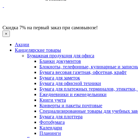
Скидка 7% на первый заказ при самовывозе!
×
Акции
Канцелярские товары
Бумажная продукция для офиса
Бланки документов
Блокноты, телефонные, кулинарные и записн
Бумага весовая газетная, офсетная, крафт
Бумага для заметок
Бумага для офисной техники
Бумага для платежных терминалов, этикетки,
Ежедневники и еженедельники
Книги учета
Конверты и пакеты почтовые
Специализированные товары для учебных за
Бумага для плоттера
Фотобумага
Календари
Планинги