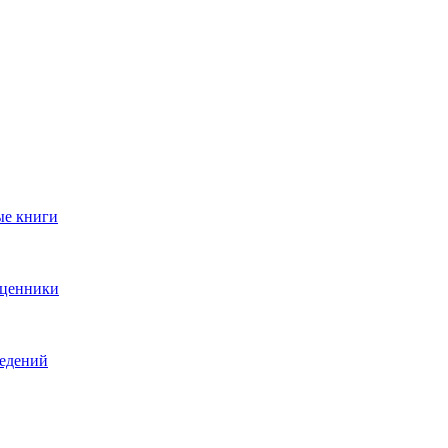
ые книги
 ценники
ведений