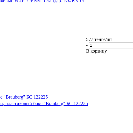
тиковый бокс "Стамм" Стандарт БЗ-995101
577
тенге
/шт
-
В корзину
кс "Brauberg" БС 122225
ти, пластиковый бокс "Brauberg" БС 122225