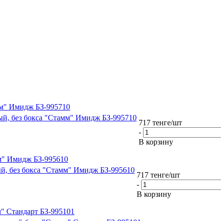
амм" Имидж БЗ-995710
ный, без бокса "Стамм" Имидж БЗ-995710
717
тенге
/шт
-
В корзину
мм" Имидж БЗ-995610
ый, без бокса "Стамм" Имидж БЗ-995610
717
тенге
/шт
-
В корзину
м" Стандарт БЗ-995101