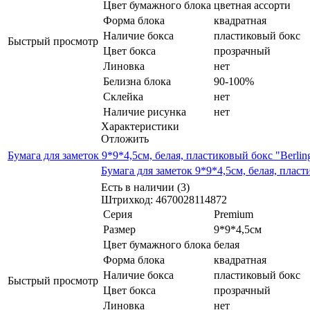
Цвет бумажного блока
цветная ассорти
Форма блока
квадратная
Наличие бокса
пластиковый бокс
Быстрый просмотр
Цвет бокса
прозрачный
Линовка
нет
Белизна блока
90-100%
Склейка
нет
Наличие рисунка
нет
Характеристики
Отложить
Бумага для заметок 9*9*4,5см, белая, пластиковый бокс "Berli
Бумага для заметок 9*9*4,5см, белая, плас
Есть в наличии (3)
Штрихкод: 4670028114872
Серия
Premium
Размер
9*9*4,5см
Цвет бумажного блока
белая
Форма блока
квадратная
Наличие бокса
пластиковый бокс
Быстрый просмотр
Цвет бокса
прозрачный
Линовка
нет