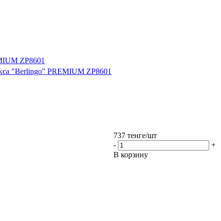
REMIUM ZP8601
бокса "Berlingo" PREMIUM ZP8601
737
тенге
/шт
-
+
В корзину