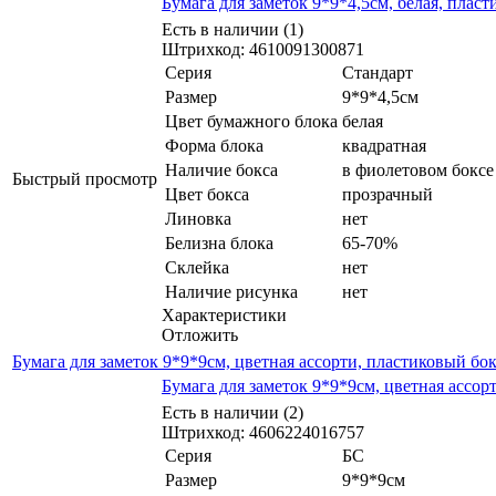
Бумага для заметок 9*9*4,5см, белая, плас
Есть в наличии (1)
Штрихкод: 4610091300871
Серия
Стандарт
Размер
9*9*4,5см
Цвет бумажного блока
белая
Форма блока
квадратная
Наличие бокса
в фиолетовом боксе
Быстрый просмотр
Цвет бокса
прозрачный
Линовка
нет
Белизна блока
65-70%
Склейка
нет
Наличие рисунка
нет
Характеристики
Отложить
Бумага для заметок 9*9*9см, цветная ассорти, пластиковый бо
Бумага для заметок 9*9*9см, цветная ассор
Есть в наличии (2)
Штрихкод: 4606224016757
Серия
БС
Размер
9*9*9см