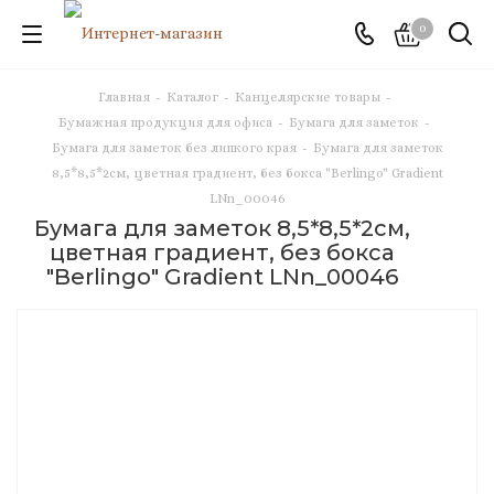
0
Главная
-
Каталог
-
Канцелярские товары
-
Бумажная продукция для офиса
-
Бумага для заметок
-
Бумага для заметок без липкого края
-
Бумага для заметок
8,5*8,5*2см, цветная градиент, без бокса "Berlingo" Gradient
LNn_00046
Бумага для заметок 8,5*8,5*2см,
цветная градиент, без бокса
"Berlingo" Gradient LNn_00046