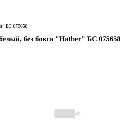
er" БС 075658
белый, без бокса "Hatber" БС 075658
(0)