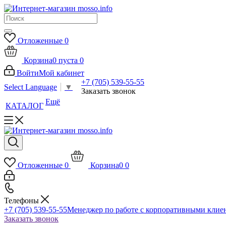
Отложенные
0
Корзина
0
пуста
0
Войти
Мой кабинет
+7 (705) 539-55-55
Select Language
▼
Заказать звонок
Ещё
КАТАЛОГ
Отложенные
0
Корзина
0
0
Телефоны
+7 (705) 539-55-55
Менеджер по работе с корпоративными клие
Заказать звонок