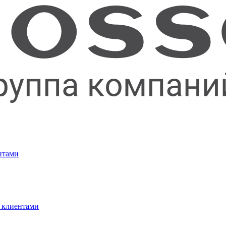
нтами
 клиентами