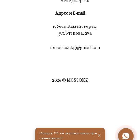
менеджер HR
Адрес и E-mail
г. Усть-Каменогорск,
ул. Утепова, 29а
ipmocco.ukg@gmail.com
2026 © MOSSO.KZ
Скидка 7% на первый заказ при
×
самовывозе!