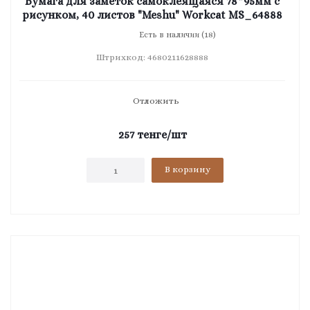
Бумага для заметок самоклеящаяся 78*95мм с
рисунком, 40 листов "Meshu" Workcat MS_64888
Есть в наличии (18)
Штрихкод: 4680211628888
Отложить
257
тенге
/шт
В корзину