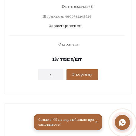
Есть в наличии (3)
Штрихкод: 4606782295526
Характеристики
Отложить
137
тенге
/шт
В корзину
Скидка 7% на первый заказ при
×
самовывозе!