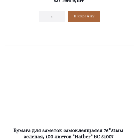
537
тенге
/шт
В корзину
Бумага для заметок самоклеящаяся 76*51мм
зеленая, 100 листов "Hatber" БС 51007