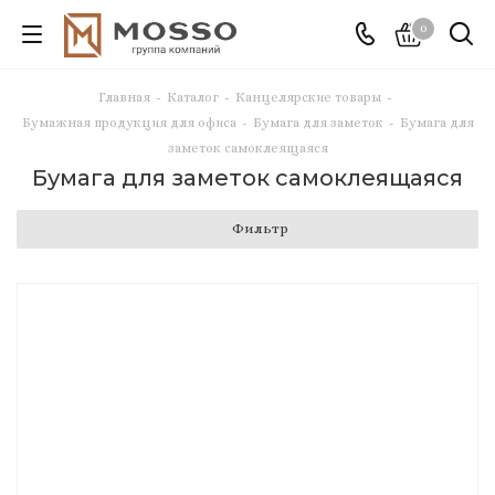
0
Главная
-
Каталог
-
Канцелярские товары
-
Бумажная продукция для офиса
-
Бумага для заметок
-
Бумага для
заметок самоклеящаяся
Бумага для заметок самоклеящаяся
Фильтр