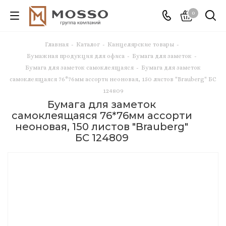
0
Главная
-
Каталог
-
Канцелярские товары
-
Бумажная продукция для офиса
-
Бумага для заметок
-
Бумага для заметок самоклеящаяся
-
Бумага для заметок
самоклеящаяся 76*76мм ассорти неоновая, 150 листов "Brauberg" БС
124809
Бумага для заметок
самоклеящаяся 76*76мм ассорти
неоновая, 150 листов "Brauberg"
БС 124809