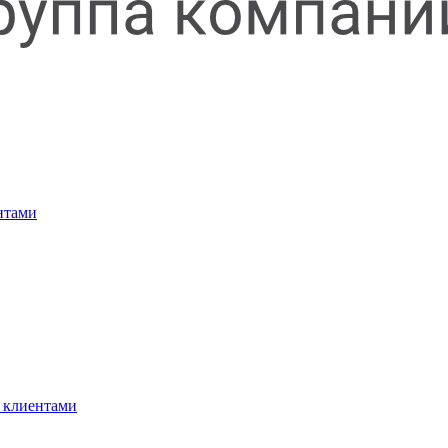
нтами
 клиентами