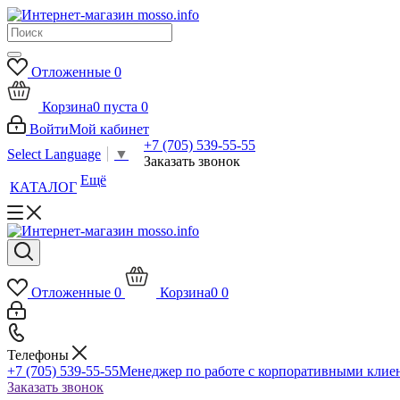
Отложенные
0
Корзина
0
пуста
0
Войти
Мой кабинет
+7 (705) 539-55-55
Select Language
▼
Заказать звонок
Ещё
КАТАЛОГ
Отложенные
0
Корзина
0
0
Телефоны
+7 (705) 539-55-55
Менеджер по работе с корпоративными клие
Заказать звонок