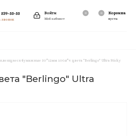
 539-55-55
Войти
Корзина
0
0
0
Мой кабинет
пуста
ь звонок
клеящиеся бумажные 50*12мм 100л*4 цвета "Berlingo" Ultra Sticky
та "Berlingo" Ultra