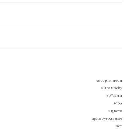
ассорти неон
Ultra Sticky
50*12мм
100л
4 цвета
прямоугольные
нет