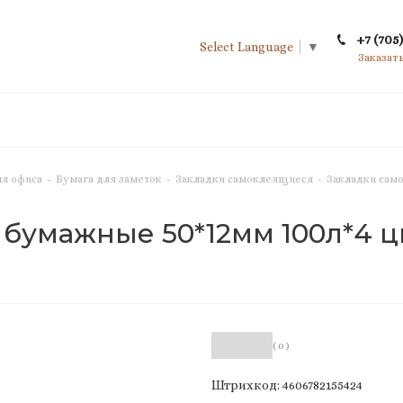
+7 (705)
Select Language
▼
Заказат
я офиса
-
Бумага для заметок
-
Закладки самоклеящиеся
-
Закладки само
умажные 50*12мм 100л*4 цве
( 0 )
Штрихкод: 4606782155424