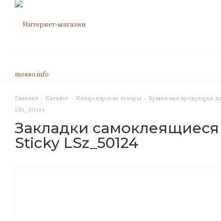
Главная
-
Каталог
-
Канцелярские товары
-
Бумажная продукция дл
LSz_50124
Закладки самоклеящиеся б
Sticky LSz_50124