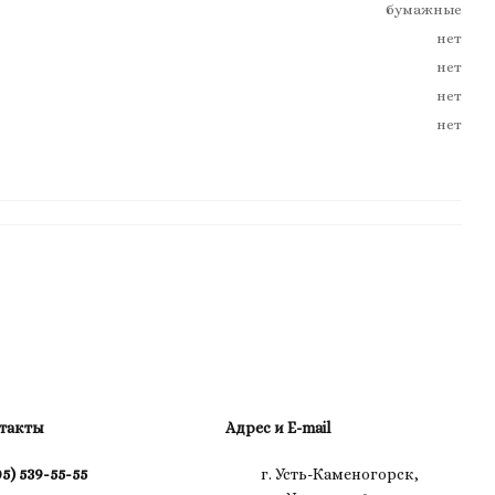
бумажные
нет
нет
нет
нет
такты
Адрес и E-mail
05) 539-55-55
г. Усть-Каменогорск,