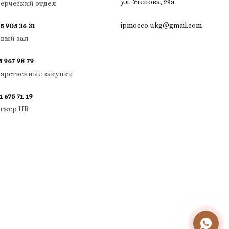
ул. Утепова, 29а
ерческий отдел
ipmocco.ukg@gmail.com
5 905 36 31
овый зал
5 967 98 79
дарственные закупки
1 675 71 19
джер HR