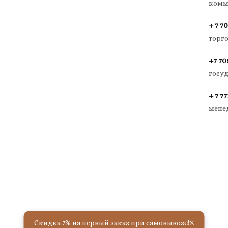
комм
+ 7 70
торг
+7 70
госу
+ 7 77
мене
×
Скидка 7% на первый заказ при самовывозе!