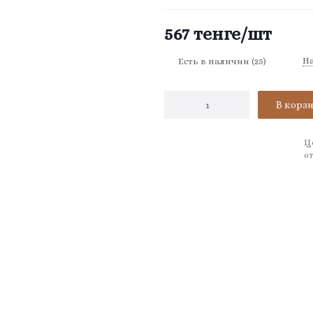
567
тенге
/шт
Н
Есть в наличии
(25)
В корз
Ц
от