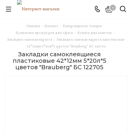
0
Главная
-
Каталог
-
Канцелярские товары
-
Бумажная продукция для офиса
-
Бумага для заметок
-
Закладки самоклеящиеся
-
Закладки самоклеящиеся пластиковые
42*12мм 5*20л*5 цветов "Brauberg" БС 122705
Закладки самоклеящиеся
пластиковые 42*12мм 5*20л*5
цветов "Brauberg" БС 122705