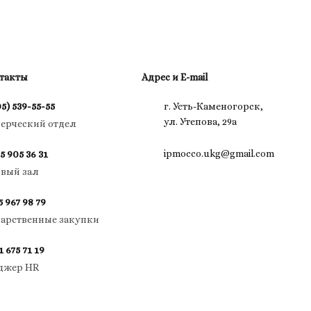
такты
Адрес и E-mail
05) 539-55-55
г. Усть-Каменогорск,
ул. Утепова, 29а
ерческий отдел
ipmocco.ukg@gmail.com
5 905 36 31
овый зал
5 967 98 79
дарственные закупки
1 675 71 19
джер HR