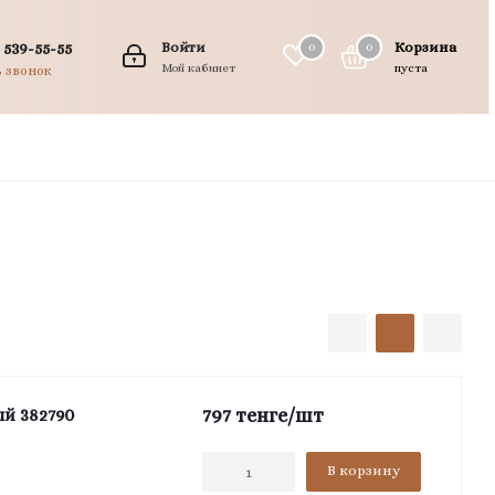
 539-55-55
Войти
Корзина
0
0
0
Мой кабинет
пуста
ь звонок
797
тенге
/шт
й 382790
В корзину