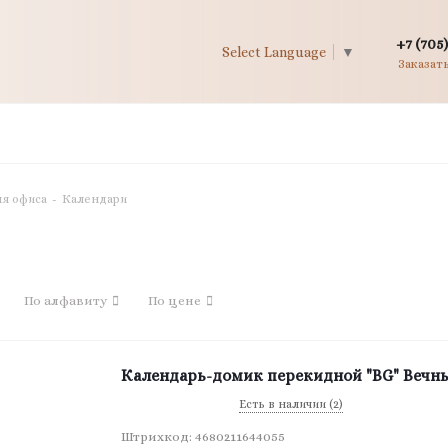
+7 (705)
Select Language
▼
Заказат
я офиса
-
Календари
По алфавиту
По цене
Календарь-домик перекидной "BG" Вечны
Есть в наличии (2)
Штрихкод: 4680211644055