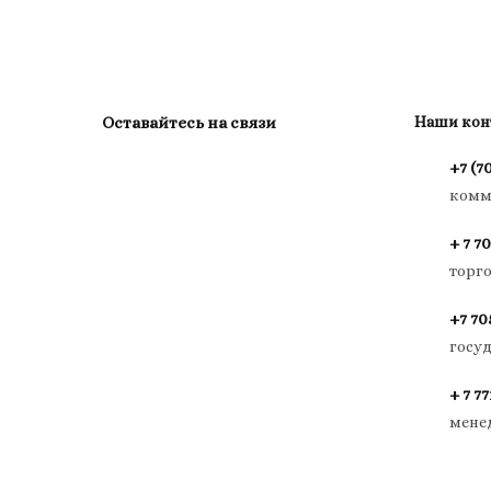
Оставайтесь на связи
Наши кон
+7 (7
комм
+ 7 70
торг
+7 70
госу
+ 7 77
мене