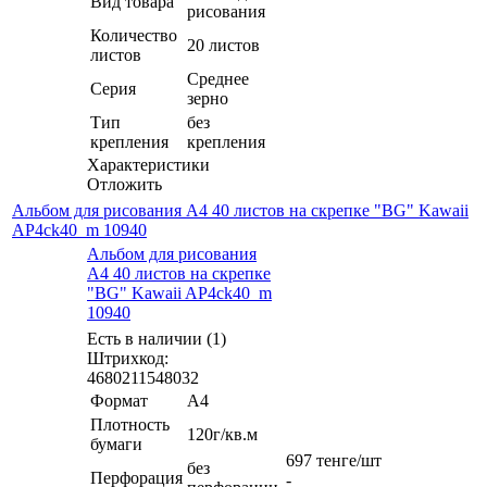
Вид товара
рисования
Количество
20 листов
листов
Среднее
Серия
зерно
Тип
без
крепления
крепления
Характеристики
Отложить
Альбом для рисования А4 40 листов на скрепке "BG" Kawaii
AP4ck40_m 10940
Альбом для рисования
А4 40 листов на скрепке
"BG" Kawaii AP4ck40_m
10940
Есть в наличии (1)
Штрихкод:
4680211548032
Формат
А4
Плотность
120г/кв.м
бумаги
697
тенге
/шт
без
Перфорация
-