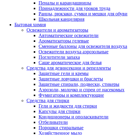
Пеналы и карандашницы
Принадлежности для уроков труда
Ранцы, рюкзаки, сумки и мешки для обуви
Школьная канцелярия
Бытовая химия
Освежители и ароматизаторы
Автоматические освежители
Ароматизаторы гелевые
Сменные баллоны для освежителя воздуха
Освежители воздуха аэрозольные
Поглотители запаха
Саше ароматическое для белья
Средства для дезинсекции и репелленты
Защитные гели и кремы
Защитные ловушки и браслеты
Защитные спирали, подвески, стикеры
Аэрозоли, молочко и спреи от насекомых
Фумигаторы и комплектующие
Средства для стирки
Гели и жидкости для стирки
Капсулы для стирки
Кондиционеры и ополаскиватели
Отбеливатели
Порошки стиральные
Хозяйственное мыло