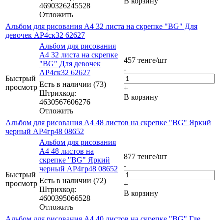
В корзину
4690326245528
Отложить
Альбом для рисования А4 32 листа на скрепке "BG" Для
девочек АР4ск32 62627
Альбом для рисования
А4 32 листа на скрепке
457
тенге
/шт
"BG" Для девочек
-
АР4ск32 62627
Быстрый
Есть в наличии (73)
просмотр
+
Штрихкод:
В корзину
4630567606276
Отложить
Альбом для рисования А4 48 листов на скрепке "BG" Яркий
черный АР4гр48 08652
Альбом для рисования
А4 48 листов на
877
тенге
/шт
скрепке "BG" Яркий
-
черный АР4гр48 08652
Быстрый
Есть в наличии (72)
просмотр
+
Штрихкод:
В корзину
4600395066528
Отложить
Альбом для рисования А4 40 листов на скрепке "BG" Где