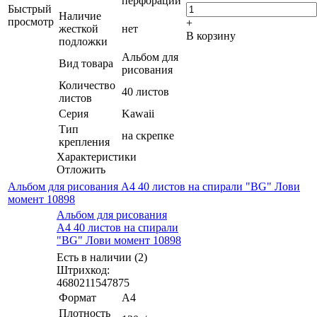
перфорации
Быстрый
Наличие
просмотр
+
жесткой
нет
В корзину
подложки
Альбом для
Вид товара
рисования
Количество
40 листов
листов
Серия
Kawaii
Тип
на скрепке
крепления
Характеристики
Отложить
Альбом для рисования А4 40 листов на спирали "BG" Лови
момент 10898
Альбом для рисования
А4 40 листов на спирали
"BG" Лови момент 10898
Есть в наличии (2)
Штрихкод:
4680211547875
Формат
А4
Плотность