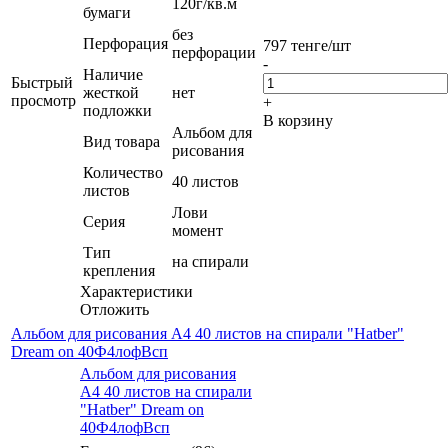
120г/кв.м
бумаги
без
Перфорация
797
тенге
/шт
перфорации
-
Наличие
Быстрый
жесткой
нет
просмотр
+
подложки
В корзину
Альбом для
Вид товара
рисования
Количество
40 листов
листов
Лови
Серия
момент
Тип
на спирали
крепления
Характеристики
Отложить
Альбом для рисования А4 40 листов на спирали "Hatber"
Dream on 40Ф4лофВсп
Альбом для рисования
А4 40 листов на спирали
"Hatber" Dream on
40Ф4лофВсп