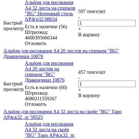
Альбом для рисования
А4 32 листа на спирали
597
тенге
/шт
"BG" Неоновый стиль
-
АР4гр32 08634
Быстрый
Есть в наличии (56)
просмотр
+
Штрихкод:
В корзину
4600395066344
Отложить
Альбом для рисования А4 20 листов на спирали "BG"
Дракончики 10876
Альбом для рисования
А4 20 листов на
457
тенге
/шт
спирали "BG"
-
Дракончики 10876
Быстрый
Есть в наличии (60)
просмотр
+
Штрихкод:
В корзину
4680211559267
Отложить
Альбом для рисования А4 32 листа на скобе "BG" Таро
АР4ск32_лг 59525
Альбом для рисования
А4 32 листа на скобе
"BG" Таро АР4ск32_лг