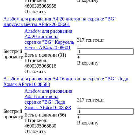
В корзину
Штрихкод:
4600395065958
Отложить
Альбом для рисования А4 20 листов на скрепке "BG"
Карусель мечты АР4ск20 08601
Альбом для рисования
А4 20 листов на
317
тенге
/шт
скрепке "BG" Карусель
-
мечты АР4ск20 08601
Быстрый
Есть в наличии (31)
просмотр
+
Штрихкод:
В корзину
4600395066016
Отложить
Альбом для рисования А4 16 листов на скрепке "BG" Леди
Хомяк АР4ск16 08588
Альбом для рисования
А4 16 листов на
317
тенге
/шт
скрепке "BG" Леди
-
Хомяк АР4ск16 08588
Быстрый
Есть в наличии (56)
просмотр
+
Штрихкод:
В корзину
4600395065880
Отложить