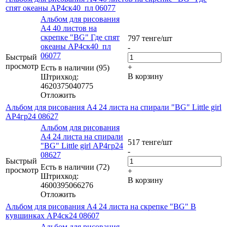
спят океаны АР4ск40_пл 06077
Альбом для рисования
А4 40 листов на
скрепке "BG" Где спят
797
тенге
/шт
океаны АР4ск40_пл
-
06077
Быстрый
просмотр
+
Есть в наличии (95)
В корзину
Штрихкод:
4620375040775
Отложить
Альбом для рисования А4 24 листа на спирали "BG" Little girl
АР4гр24 08627
Альбом для рисования
А4 24 листа на спирали
517
тенге
/шт
"BG" Little girl АР4гр24
-
08627
Быстрый
Есть в наличии (72)
просмотр
+
Штрихкод:
В корзину
4600395066276
Отложить
Альбом для рисования А4 24 листа на скрепке "BG" В
кувшинках АР4ск24 08607
Альбом для рисования