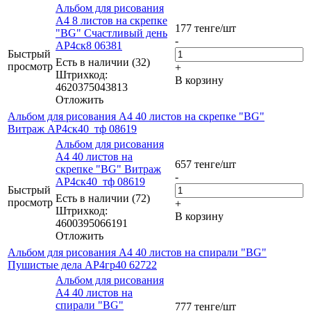
Альбом для рисования
А4 8 листов на скрепке
177
тенге
/шт
"BG" Счастливый день
-
АР4ск8 06381
Быстрый
Есть в наличии (32)
просмотр
+
Штрихкод:
В корзину
4620375043813
Отложить
Альбом для рисования А4 40 листов на скрепке "BG"
Витраж АР4ск40_тф 08619
Альбом для рисования
А4 40 листов на
657
тенге
/шт
скрепке "BG" Витраж
-
АР4ск40_тф 08619
Быстрый
Есть в наличии (72)
просмотр
+
Штрихкод:
В корзину
4600395066191
Отложить
Альбом для рисования А4 40 листов на спирали "BG"
Пушистые дела АР4гр40 62722
Альбом для рисования
А4 40 листов на
спирали "BG"
777
тенге
/шт