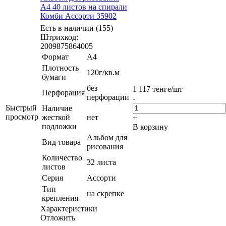
А4 40 листов на спирали
Комби Ассорти 35902
Есть в наличии (155)
Штрихкод:
2009875864005
Формат
А4
Плотность
120г/кв.м
бумаги
без
1 117
тенге
/шт
Перфорация
перфорации
-
Быстрый
Наличие
просмотр
жесткой
нет
+
подложки
В корзину
Альбом для
Вид товара
рисования
Количество
32 листа
листов
Серия
Ассорти
Тип
на скрепке
крепления
Характеристики
Отложить