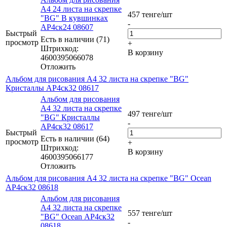
А4 24 листа на скрепке
457
тенге
/шт
"BG" В кувшинках
-
АР4ск24 08607
Быстрый
Есть в наличии (71)
просмотр
+
Штрихкод:
В корзину
4600395066078
Отложить
Альбом для рисования А4 32 листа на скрепке "BG"
Кристаллы АР4ск32 08617
Альбом для рисования
А4 32 листа на скрепке
497
тенге
/шт
"BG" Кристаллы
-
АР4ск32 08617
Быстрый
Есть в наличии (64)
просмотр
+
Штрихкод:
В корзину
4600395066177
Отложить
Альбом для рисования А4 32 листа на скрепке "BG" Ocean
АР4ск32 08618
Альбом для рисования
А4 32 листа на скрепке
557
тенге
/шт
"BG" Ocean АР4ск32
-
08618