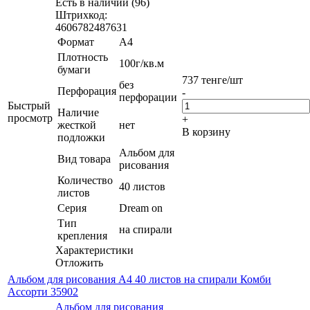
Есть в наличии (96)
Штрихкод:
4606782487631
Формат
А4
Плотность
100г/кв.м
бумаги
737
тенге
/шт
без
Перфорация
-
перфорации
Быстрый
Наличие
просмотр
+
жесткой
нет
В корзину
подложки
Альбом для
Вид товара
рисования
Количество
40 листов
листов
Серия
Dream on
Тип
на спирали
крепления
Характеристики
Отложить
Альбом для рисования А4 40 листов на спирали Комби
Ассорти 35902
Альбом для рисования