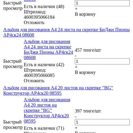
Быстрый
Есть в наличии (48)
просмотр
+
Штрихкод:
В корзину
4600395066184
Отложить
Альбом для рисования А4 24 листа на скрепке БиДжи Пионы
АР4ск24 08608
Альбом для рисования
А4 24 листа на скрепке
457
тенге
/шт
БиДжи Пионы АР4ск24
-
08608
Быстрый
Есть в наличии (42)
просмотр
+
Штрихкод:
В корзину
4600395066085
Отложить
Альбом для рисования А4 20 листов на скрепке "BG"
Конструктор АР4ск20 08595
Альбом для рисования
А4 20 листов на
скрепке "BG"
397
тенге
/шт
Конструктор АР4ск20
-
08595
Быстрый
просмотр
+
Есть в наличии (71)