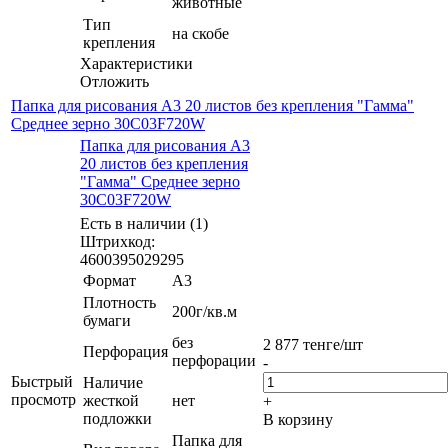
животные
Тип
на скобе
крепления
Характеристики
Отложить
Папка для рисования А3 20 листов без крепления "Гамма"
Среднее зерно 30С03F720W
Папка для рисования А3
20 листов без крепления
"Гамма" Среднее зерно
30С03F720W
Есть в наличии (1)
Штрихкод:
4600395029295
Формат
А3
Плотность
200г/кв.м
бумаги
без
2 877
тенге
/шт
Перфорация
перфорации
-
Быстрый
Наличие
просмотр
жесткой
нет
+
подложки
В корзину
Папка для