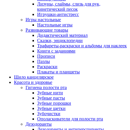
Лизуны, слаймы, слизь для рук,
кинетический песок
Игрушки-антистресс
Игры настольные
Настольные игры
Развивающие товары
Дидактический материал
Сказки, энциклопедии
Трафареты-раскраски и альбомы для наклеек
Книги с заданиями
Прописи
Пазлы
Раскраски
Плакаты и планшеты
Шило канцелярское
Красота и здоровье
Гигиена полости рта
Зубные нити
Зубные пасты
Зубные порошки
Зубные щетки
Зубочистки
Ополаскиватели для полости рта
Дезодоранты
Дезодоранты и антиперспиранты