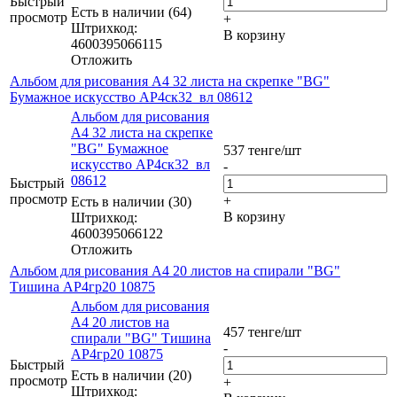
Быстрый
Есть в наличии (64)
просмотр
+
Штрихкод:
В корзину
4600395066115
Отложить
Альбом для рисования А4 32 листа на скрепке "BG"
Бумажное искусство АР4ск32_вл 08612
Альбом для рисования
А4 32 листа на скрепке
"BG" Бумажное
537
тенге
/шт
искусство АР4ск32_вл
-
08612
Быстрый
просмотр
+
Есть в наличии (30)
В корзину
Штрихкод:
4600395066122
Отложить
Альбом для рисования А4 20 листов на спирали "BG"
Тишина АР4гр20 10875
Альбом для рисования
А4 20 листов на
457
тенге
/шт
спирали "BG" Тишина
-
АР4гр20 10875
Быстрый
Есть в наличии (20)
просмотр
+
Штрихкод: