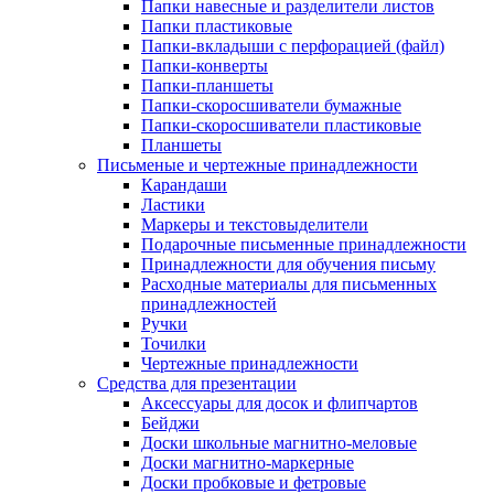
Папки навесные и разделители листов
Папки пластиковые
Папки-вкладыши с перфорацией (файл)
Папки-конверты
Папки-планшеты
Папки-скоросшиватели бумажные
Папки-скоросшиватели пластиковые
Планшеты
Письменые и чертежные принадлежности
Карандаши
Ластики
Маркеры и текстовыделители
Подарочные письменные принадлежности
Принадлежности для обучения письму
Расходные материалы для письменных
принадлежностей
Ручки
Точилки
Чертежные принадлежности
Средства для презентации
Аксессуары для досок и флипчартов
Бейджи
Доски школьные магнитно-меловые
Доски магнитно-маркерные
Доски пробковые и фетровые