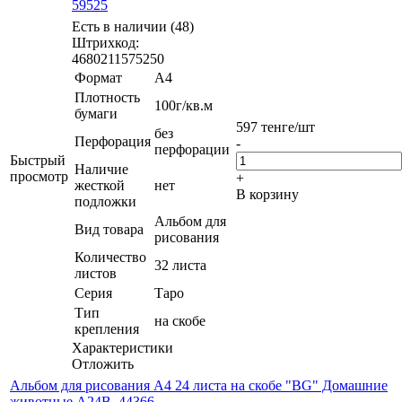
59525
Есть в наличии (48)
Штрихкод:
4680211575250
Формат
А4
Плотность
100г/кв.м
бумаги
597
тенге
/шт
без
Перфорация
-
перфорации
Быстрый
Наличие
просмотр
+
жесткой
нет
В корзину
подложки
Альбом для
Вид товара
рисования
Количество
32 листа
листов
Серия
Таро
Тип
на скобе
крепления
Характеристики
Отложить
Альбом для рисования А4 24 листа на скобе "BG" Домашние
животные А24B_44366