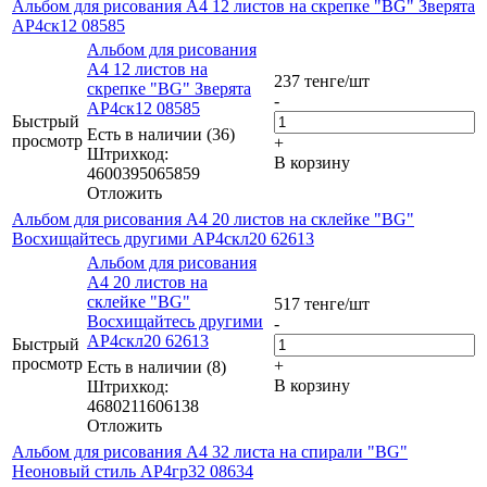
Альбом для рисования А4 12 листов на скрепке "BG" Зверята
АР4ск12 08585
Альбом для рисования
А4 12 листов на
237
тенге
/шт
скрепке "BG" Зверята
-
АР4ск12 08585
Быстрый
Есть в наличии (36)
просмотр
+
Штрихкод:
В корзину
4600395065859
Отложить
Альбом для рисования А4 20 листов на склейке "BG"
Восхищайтесь другими АР4скл20 62613
Альбом для рисования
А4 20 листов на
склейке "BG"
517
тенге
/шт
Восхищайтесь другими
-
АР4скл20 62613
Быстрый
просмотр
+
Есть в наличии (8)
В корзину
Штрихкод:
4680211606138
Отложить
Альбом для рисования А4 32 листа на спирали "BG"
Неоновый стиль АР4гр32 08634