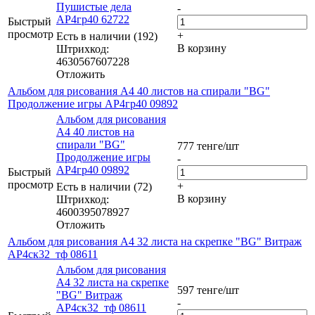
Пушистые дела
-
АР4гр40 62722
Быстрый
просмотр
+
Есть в наличии (192)
В корзину
Штрихкод:
4630567607228
Отложить
Альбом для рисования А4 40 листов на спирали "BG"
Продолжение игры АР4гр40 09892
Альбом для рисования
А4 40 листов на
спирали "BG"
777
тенге
/шт
Продолжение игры
-
АР4гр40 09892
Быстрый
просмотр
+
Есть в наличии (72)
В корзину
Штрихкод:
4600395078927
Отложить
Альбом для рисования А4 32 листа на скрепке "BG" Витраж
АР4ск32_тф 08611
Альбом для рисования
А4 32 листа на скрепке
597
тенге
/шт
"BG" Витраж
-
АР4ск32_тф 08611