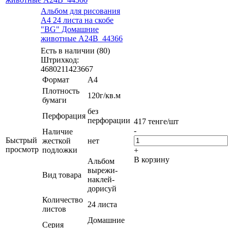
Альбом для рисования
А4 24 листа на скобе
"BG" Домашние
животные А24B_44366
Есть в наличии (80)
Штрихкод:
4680211423667
Формат
А4
Плотность
120г/кв.м
бумаги
без
Перфорация
перфорации
417
тенге
/шт
-
Наличие
Быстрый
жесткой
нет
просмотр
подложки
+
В корзину
Альбом
вырежи-
Вид товара
наклей-
дорисуй
Количество
24 листа
листов
Домашние
Серия