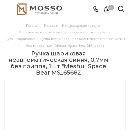
0
Главная
-
Каталог
-
Канцелярские товары
-
Письменые и чертежные принадлежности
-
Ручки
-
Ручки шариковые
-
Ручка шариковая неавтоматическая синяя, 0,7мм
без гриппа, 1шт "Meshu" Space Bear MS_65682
Ручка шариковая
неавтоматическая синяя, 0,7мм
без гриппа, 1шт "Meshu" Space
Bear MS_65682