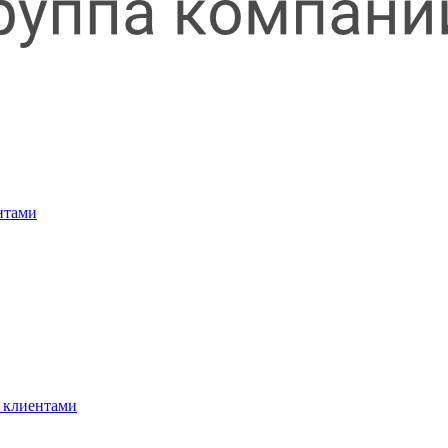
нтами
 клиентами