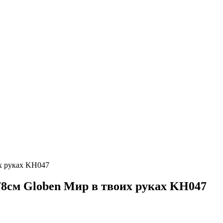
х руках KH047
8см Globen Мир в твоих руках KH047