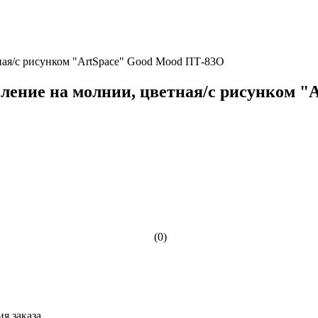
тная/с рисунком "ArtSpace" Good Mood ПТ-83О
еление на молнии, цветная/с рисунком 
(0)
я заказа