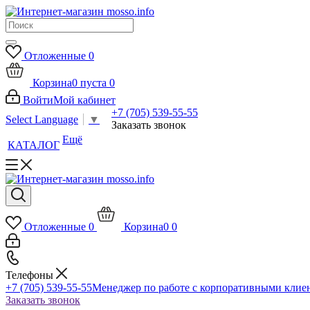
Отложенные
0
Корзина
0
пуста
0
Войти
Мой кабинет
+7 (705) 539-55-55
Select Language
▼
Заказать звонок
Ещё
КАТАЛОГ
Отложенные
0
Корзина
0
0
Телефоны
+7 (705) 539-55-55
Менеджер по работе с корпоративными клие
Заказать звонок