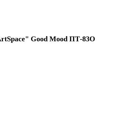
"ArtSpace" Good Mood ПТ-83О