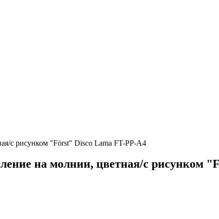
ая/с рисунком "Först" Disco Lama FT-PP-A4
ление на молнии, цветная/с рисунком "F