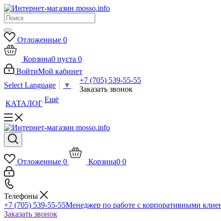
Отложенные
0
Корзина
0
пуста
0
Войти
Мой кабинет
+7 (705) 539-55-55
Select Language
▼
Заказать звонок
Ещё
КАТАЛОГ
Отложенные
0
Корзина
0
0
Телефоны
+7 (705) 539-55-55
Менеджер по работе с корпоративными клие
Заказать звонок