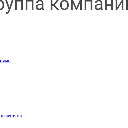
нтами
 клиентами