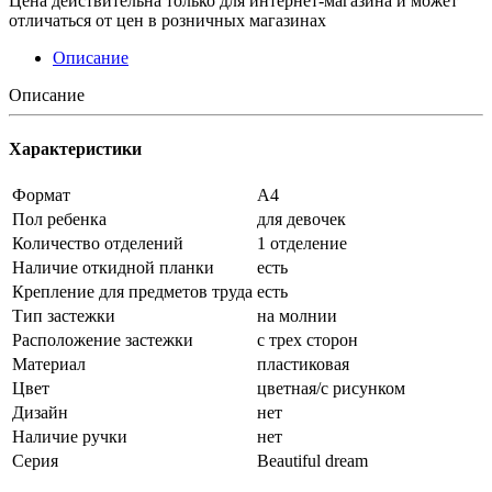
Цена действительна только для интернет-магазина и может
отличаться от цен в розничных магазинах
Описание
Описание
Характеристики
Формат
А4
Пол ребенка
для девочек
Количество отделений
1 отделение
Наличие откидной планки
есть
Крепление для предметов труда
есть
Тип застежки
на молнии
Расположение застежки
с трех сторон
Материал
пластиковая
Цвет
цветная/с рисунком
Дизайн
нет
Наличие ручки
нет
Серия
Beautiful dream