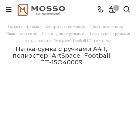
0
Главная
-
Каталог
-
Канцелярские товары
-
Школьные товары
-
Папки школьные
-
Папки-сумки с ручками
-
Папка-сумка с ручками
А4 1, полиэстер "ArtSpace" Football ПТ-15О40009
Папка-сумка с ручками А4 1,
полиэстер "ArtSpace" Football
ПТ-15О40009