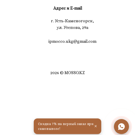
Адрес и E-mail
г. Усть-Каменогорск,
ул. Утепова, 29а
ipmocco.ukg@gmail.com
2026 © MOSSO.KZ
Скидка 7% на первый заказ при
×
самовывозе!