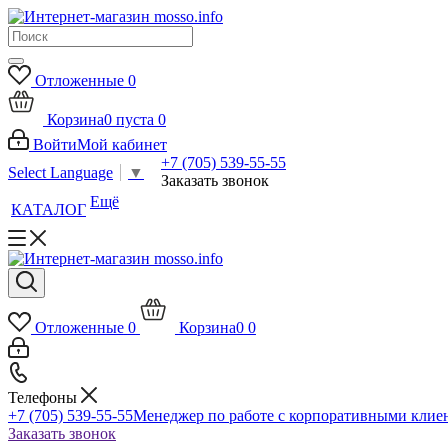
Отложенные
0
Корзина
0
пуста
0
Войти
Мой кабинет
+7 (705) 539-55-55
Select Language
▼
Заказать звонок
Ещё
КАТАЛОГ
Отложенные
0
Корзина
0
0
Телефоны
+7 (705) 539-55-55
Менеджер по работе с корпоративными клие
Заказать звонок