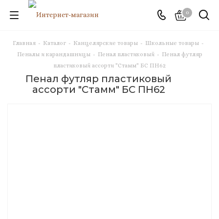
0
Главная
-
Каталог
-
Канцелярские товары
-
Школьные товары
-
Пеналы и карандашницы
-
Пенал пластиковый
-
Пенал футляр
пластиковый ассорти "Стамм" БС ПН62
Пенал футляр пластиковый
ассорти "Стамм" БС ПН62