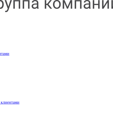
нтами
 клиентами