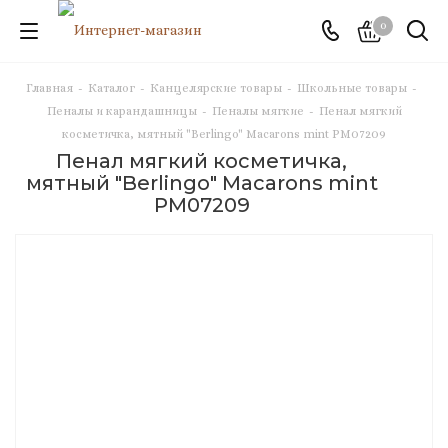
0
Главная
-
Каталог
-
Канцелярские товары
-
Школьные товары
-
Пеналы и карандашницы
-
Пеналы мягкие
-
Пенал мягкий
косметичка, мятный "Berlingo" Macarons mint РМ07209
Пенал мягкий косметичка,
мятный "Berlingo" Macarons mint
РМ07209