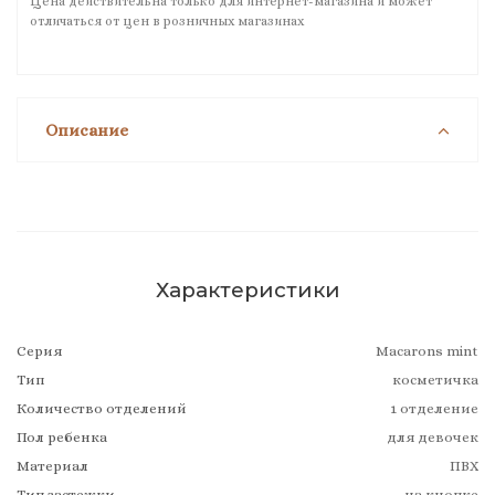
Цена действительна только для интернет-магазина и может
отличаться от цен в розничных магазинах
Описание
Характеристики
Серия
Macarons mint
Тип
косметичка
Количество отделений
1 отделение
Пол ребенка
для девочек
Материал
ПВХ
Тип застежки
на кнопке