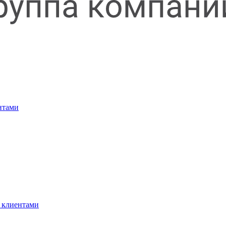
нтами
 клиентами