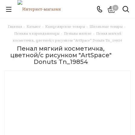
0
Главная
-
Каталог
-
Канцелярские товары
-
Школьные товары
-
Пеналы и карандашницы
-
Пеналы мягкие
-
Пенал мягкий
косметичка, цветной/с рисунком "ArtSpace" Donuts Tn_19854
Пенал мягкий косметичка,
цветной/с рисунком "ArtSpace"
Donuts Tn_19854